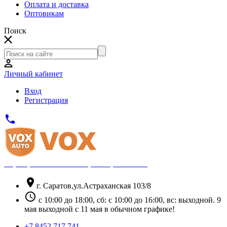
Оплата и доставка
Оптовикам
Поиск
Личный кабинет
Вход
Регистрация
phone
Официальный партнёр Thule
location_on
г. Саратов,ул.Астраханская 103/8
schedule
с 10:00 до 18:00, сб: с 10:00 до 16:00, вс: выходной. 9
мая выходной с 11 мая в обычном графике!
+7 8452 717 741