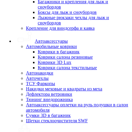
Багажники и крепления для лыж и
сноубордов
Боксы для лыж и сноубордов
Лыжные рюкзаки чехлы для лыж и
сноубордов
Крепление для виндсерфа и каяка
Автоаксессуары
Автомобильные коврики
Коврики в багажник
Коврики салона резиновые
Коврики 3D Lux
Коврики салона текстильные
Автонакидки
Авточехлы
ТСУ Фаркопы
Накидки меховые и квадраты из меха
Дефлектора ветровики
Тюнинг внедорожника
Автоаксессуары оплетки на руль подушки в салон
автомобиля
Сумки 3D в багажник
Щетки стеклоочистителя SWF