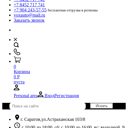
+7 8452 717 741
+7 904 243-57-55
бесплатная отгрузка в регионы
voxauto@mail.ru
Заказать звонок
0
Корзина
0
Р
пуста
Personal area
Вход
Регистрация
location_on
г. Саратов,ул.Астраханская 103/8
schedule
с 10:00 до 18:00, сб: с 10:00 до 16:00, вс: выходной. 9