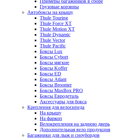
Примеры багажников в сборе
Грузовые корзины
Автобоксы на крышу
Thule Touring
Thule Force XT
Thule Motion XT
Thule Dynamic
Thule Vector
Thule Pacific
Боксы Lux
Боксы Cybort
Боксы мягкие
Боксы Koffer
Боксы ED
Боксы Atlant
Боксы Broomer
Боксы MaxBox PRO
Боксы Евродеталь
Аксессуары для бокса
Крепления для велосипеда
На крышу
На фаркоп
Велокрепления на заднюю дверь
Дополнительная вело продукция
Багажники для лыж и сноубордов