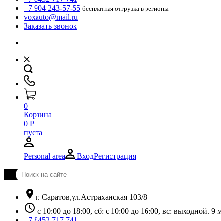
+7 904 243-57-55
бесплатная отгрузка в регионы
voxauto@mail.ru
Заказать звонок
0
Корзина
0
Р
пуста
Personal area
Вход
Регистрация
location_on
г. Саратов,ул.Астраханская 103/8
schedule
с 10:00 до 18:00, сб: с 10:00 до 16:00, вс: выходной. 
+7 8452 717 741