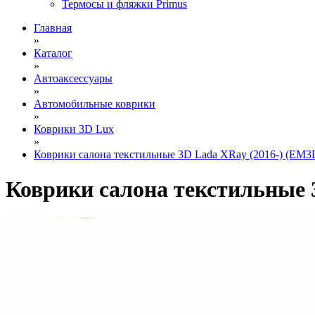
Термосы и фляжки Primus
Главная
»
Каталог
»
Автоаксессуары
»
Автомобильные коврики
»
Коврики 3D Lux
»
Коврики салона текстильные 3D Lada XRay (2016-) (EM3D
Коврики салона текстильные 3