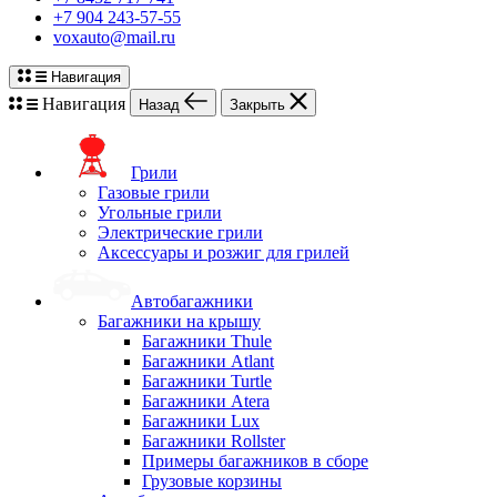
+7 904 243-57-55
voxauto@mail.ru
Навигация
Навигация
Назад
Закрыть
Грили
Газовые грили
Угольные грили
Электрические грили
Аксессуары и розжиг для грилей
Автобагажники
Багажники на крышу
Багажники Thule
Багажники Atlant
Багажники Turtle
Багажники Atera
Багажники Lux
Багажники Rollster
Примеры багажников в сборе
Грузовые корзины