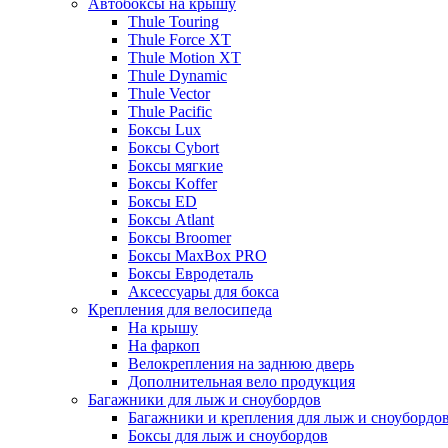
Автобоксы на крышу
Thule Touring
Thule Force XT
Thule Motion XT
Thule Dynamic
Thule Vector
Thule Pacific
Боксы Lux
Боксы Cybort
Боксы мягкие
Боксы Koffer
Боксы ED
Боксы Atlant
Боксы Broomer
Боксы MaxBox PRO
Боксы Евродеталь
Аксессуары для бокса
Крепления для велосипеда
На крышу
На фаркоп
Велокрепления на заднюю дверь
Дополнительная вело продукция
Багажники для лыж и сноубордов
Багажники и крепления для лыж и сноубордо
Боксы для лыж и сноубордов