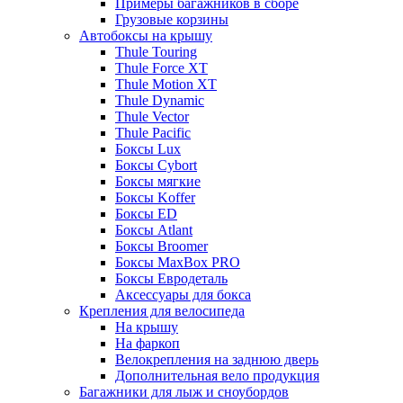
Примеры багажников в сборе
Грузовые корзины
Автобоксы на крышу
Thule Touring
Thule Force XT
Thule Motion XT
Thule Dynamic
Thule Vector
Thule Pacific
Боксы Lux
Боксы Cybort
Боксы мягкие
Боксы Koffer
Боксы ED
Боксы Atlant
Боксы Broomer
Боксы MaxBox PRO
Боксы Евродеталь
Аксессуары для бокса
Крепления для велосипеда
На крышу
На фаркоп
Велокрепления на заднюю дверь
Дополнительная вело продукция
Багажники для лыж и сноубордов