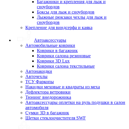
Багажники и крепления для лыж и
сноубордов
Боксы для лыж и сноубордов
Лыжные рюкзаки чехлы для лыж и
сноубордов
Крепление для виндсерфа и каяка
Автоаксессуары
Автомобильные коврики
Коврики в багажник
Коврики салона резиновые
Коврики 3D Lux
Коврики салона текстильные
Автонакидки
Авточехлы
ТСУ Фаркопы
Накидки меховые и квадраты из меха
Дефлектора ветровики
Тюнинг внедорожника
Автоаксессуары оплетки на руль подушки в салон
автомобиля
Сумки 3D в багажник
Щетки стеклоочистителя SWF