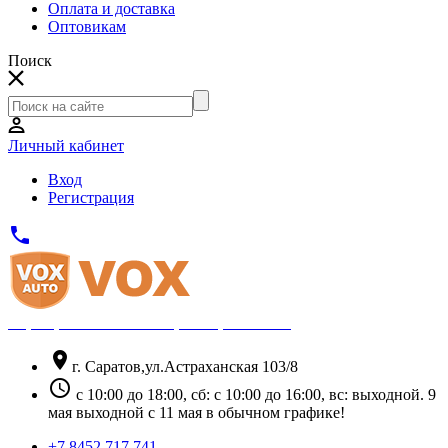
Оплата и доставка
Оптовикам
Поиск
Личный кабинет
Вход
Регистрация
phone
Официальный партнёр Thule
location_on
г. Саратов,ул.Астраханская 103/8
schedule
с 10:00 до 18:00, сб: с 10:00 до 16:00, вс: выходной. 9
мая выходной с 11 мая в обычном графике!
+7 8452 717 741