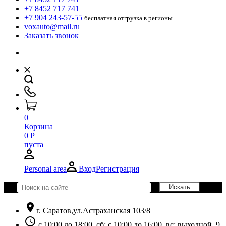
+7 8452 717 741
+7 904 243-57-55
бесплатная отгрузка в регионы
voxauto@mail.ru
Заказать звонок
0
Корзина
0
Р
пуста
Personal area
Вход
Регистрация
location_on
г. Саратов,ул.Астраханская 103/8
schedule
с 10:00 до 18:00, сб: с 10:00 до 16:00, вс: выходной. 9