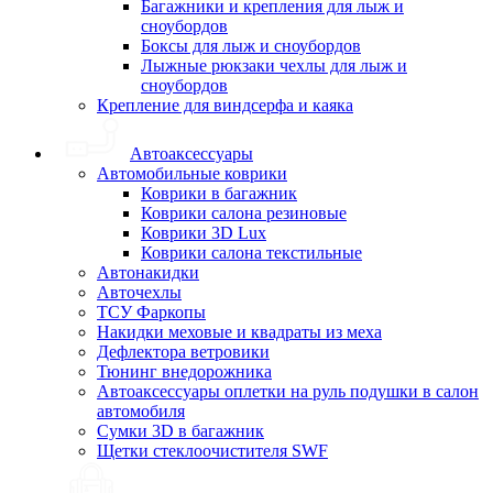
Багажники и крепления для лыж и
сноубордов
Боксы для лыж и сноубордов
Лыжные рюкзаки чехлы для лыж и
сноубордов
Крепление для виндсерфа и каяка
Автоаксессуары
Автомобильные коврики
Коврики в багажник
Коврики салона резиновые
Коврики 3D Lux
Коврики салона текстильные
Автонакидки
Авточехлы
ТСУ Фаркопы
Накидки меховые и квадраты из меха
Дефлектора ветровики
Тюнинг внедорожника
Автоаксессуары оплетки на руль подушки в салон
автомобиля
Сумки 3D в багажник
Щетки стеклоочистителя SWF