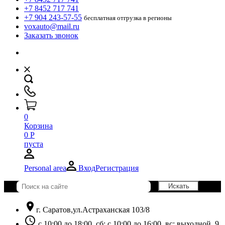
+7 8452 717 741
+7 904 243-57-55
бесплатная отгрузка в регионы
voxauto@mail.ru
Заказать звонок
0
Корзина
0
Р
пуста
Personal area
Вход
Регистрация
location_on
г. Саратов,ул.Астраханская 103/8
schedule
с 10:00 до 18:00, сб: с 10:00 до 16:00, вс: выходной. 9