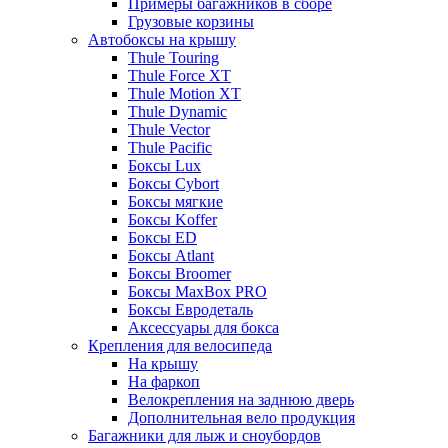
Примеры багажников в сборе
Грузовые корзины
Автобоксы на крышу
Thule Touring
Thule Force XT
Thule Motion XT
Thule Dynamic
Thule Vector
Thule Pacific
Боксы Lux
Боксы Cybort
Боксы мягкие
Боксы Koffer
Боксы ED
Боксы Atlant
Боксы Broomer
Боксы MaxBox PRO
Боксы Евродеталь
Аксессуары для бокса
Крепления для велосипеда
На крышу
На фаркоп
Велокрепления на заднюю дверь
Дополнительная вело продукция
Багажники для лыж и сноубордов