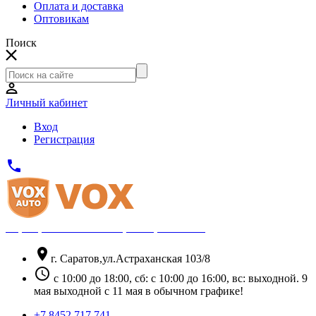
Оплата и доставка
Оптовикам
Поиск
Личный кабинет
Вход
Регистрация
phone
Официальный партнёр Thule
location_on
г. Саратов,ул.Астраханская 103/8
schedule
с 10:00 до 18:00, сб: с 10:00 до 16:00, вс: выходной. 9
мая выходной с 11 мая в обычном графике!
+7 8452 717 741