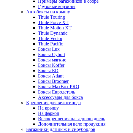
Примеры багажников в сборе
Грузовые корзины
Автобоксы на крышу
Thule Touring
Thule Force XT
Thule Motion XT
Thule Dynamic
Thule Vector
Thule Pacific
Боксы Lux
Боксы Cybort
Боксы мягкие
Боксы Koffer
Боксы ED
Боксы Atlant
Боксы Broomer
Боксы MaxBox PRO
Боксы Евродеталь
Аксессуары для бокса
Крепления для велосипеда
На крышу
На фаркоп
Велокрепления на заднюю дверь
Дополнительная вело продукция
Багажники для лыж и сноубордов