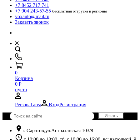
+7 8452 717 741
+7 904 243-57-55
бесплатная отгрузка в регионы
voxauto@mail.ru
Заказать звонок
0
Корзина
0
Р
пуста
Personal area
Вход
Регистрация
location_on
г. Саратов,ул.Астраханская 103/8
schedule
с 10:00 до 18:00, сб: с 10:00 до 16:00, вс: выходной. 9