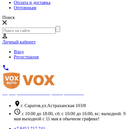
Оплата и доставка
Оптовикам
Поиск
Личный кабинет
Вход
Регистрация
phone
Официальный партнёр Thule
location_on
г. Саратов,ул.Астраханская 103/8
schedule
с 10:00 до 18:00, сб: с 10:00 до 16:00, вс: выходной. 9
мая выходной с 11 мая в обычном графике!
+7 8452 717 741