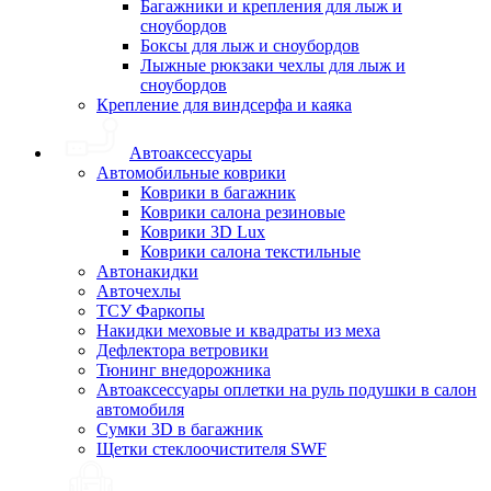
Багажники и крепления для лыж и
сноубордов
Боксы для лыж и сноубордов
Лыжные рюкзаки чехлы для лыж и
сноубордов
Крепление для виндсерфа и каяка
Автоаксессуары
Автомобильные коврики
Коврики в багажник
Коврики салона резиновые
Коврики 3D Lux
Коврики салона текстильные
Автонакидки
Авточехлы
ТСУ Фаркопы
Накидки меховые и квадраты из меха
Дефлектора ветровики
Тюнинг внедорожника
Автоаксессуары оплетки на руль подушки в салон
автомобиля
Сумки 3D в багажник
Щетки стеклоочистителя SWF