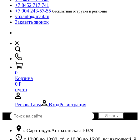
+7 8452 717 741
+7 904 243-57-55
бесплатная отгрузка в регионы
voxauto@mail.ru
Заказать звонок
0
Корзина
0
Р
пуста
Personal area
Вход
Регистрация
location_on
г. Саратов,ул.Астраханская 103/8
schedule
с 10:00 до 18:00, сб: с 10:00 до 16:00, вс: выходной. 9