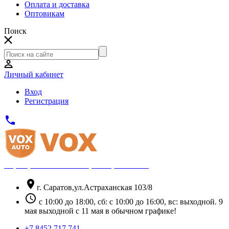
Оплата и доставка
Оптовикам
Поиск
Личный кабинет
Вход
Регистрация
phone
Официальный партнёр Thule
location_on
г. Саратов,ул.Астраханская 103/8
schedule
с 10:00 до 18:00, сб: с 10:00 до 16:00, вс: выходной. 9
мая выходной с 11 мая в обычном графике!
+7 8452 717 741