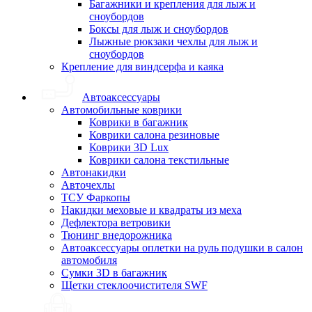
Багажники и крепления для лыж и
сноубордов
Боксы для лыж и сноубордов
Лыжные рюкзаки чехлы для лыж и
сноубордов
Крепление для виндсерфа и каяка
Автоаксессуары
Автомобильные коврики
Коврики в багажник
Коврики салона резиновые
Коврики 3D Lux
Коврики салона текстильные
Автонакидки
Авточехлы
ТСУ Фаркопы
Накидки меховые и квадраты из меха
Дефлектора ветровики
Тюнинг внедорожника
Автоаксессуары оплетки на руль подушки в салон
автомобиля
Сумки 3D в багажник
Щетки стеклоочистителя SWF