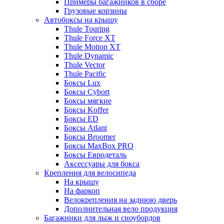
Примеры багажников в сборе
Грузовые корзины
Автобоксы на крышу
Thule Touring
Thule Force XT
Thule Motion XT
Thule Dynamic
Thule Vector
Thule Pacific
Боксы Lux
Боксы Cybort
Боксы мягкие
Боксы Koffer
Боксы ED
Боксы Atlant
Боксы Broomer
Боксы MaxBox PRO
Боксы Евродеталь
Аксессуары для бокса
Крепления для велосипеда
На крышу
На фаркоп
Велокрепления на заднюю дверь
Дополнительная вело продукция
Багажники для лыж и сноубордов