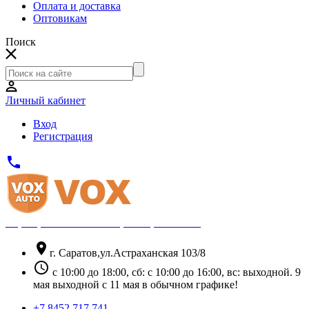
Оплата и доставка
Оптовикам
Поиск
Личный кабинет
Вход
Регистрация
phone
Официальный партнёр Thule
location_on
г. Саратов,ул.Астраханская 103/8
schedule
с 10:00 до 18:00, сб: с 10:00 до 16:00, вс: выходной. 9
мая выходной с 11 мая в обычном графике!
+7 8452 717 741