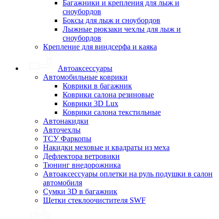
Багажники и крепления для лыж и
сноубордов
Боксы для лыж и сноубордов
Лыжные рюкзаки чехлы для лыж и
сноубордов
Крепление для виндсерфа и каяка
Автоаксессуары
Автомобильные коврики
Коврики в багажник
Коврики салона резиновые
Коврики 3D Lux
Коврики салона текстильные
Автонакидки
Авточехлы
ТСУ Фаркопы
Накидки меховые и квадраты из меха
Дефлектора ветровики
Тюнинг внедорожника
Автоаксессуары оплетки на руль подушки в салон
автомобиля
Сумки 3D в багажник
Щетки стеклоочистителя SWF