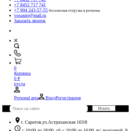
+7 8452 717 741
+7 904 243-57-55
бесплатная отгрузка в регионы
voxauto@mail.ru
Заказать звонок
0
Корзина
0
Р
пуста
Personal area
Вход
Регистрация
location_on
г. Саратов,ул.Астраханская 103/8
schedule
с 10:00 до 18:00, сб: с 10:00 до 16:00, вс: выходной. 9