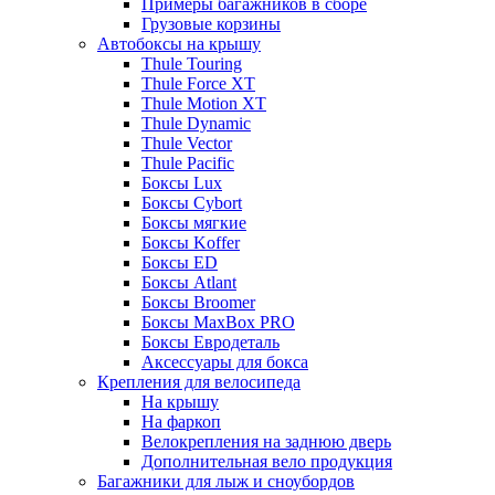
Примеры багажников в сборе
Грузовые корзины
Автобоксы на крышу
Thule Touring
Thule Force XT
Thule Motion XT
Thule Dynamic
Thule Vector
Thule Pacific
Боксы Lux
Боксы Cybort
Боксы мягкие
Боксы Koffer
Боксы ED
Боксы Atlant
Боксы Broomer
Боксы MaxBox PRO
Боксы Евродеталь
Аксессуары для бокса
Крепления для велосипеда
На крышу
На фаркоп
Велокрепления на заднюю дверь
Дополнительная вело продукция
Багажники для лыж и сноубордов