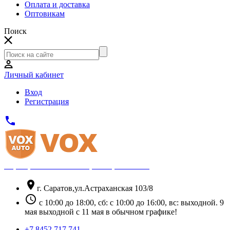
Оплата и доставка
Оптовикам
Поиск
Личный кабинет
Вход
Регистрация
phone
Официальный партнёр Thule
location_on
г. Саратов,ул.Астраханская 103/8
schedule
с 10:00 до 18:00, сб: с 10:00 до 16:00, вс: выходной. 9
мая выходной с 11 мая в обычном графике!
+7 8452 717 741