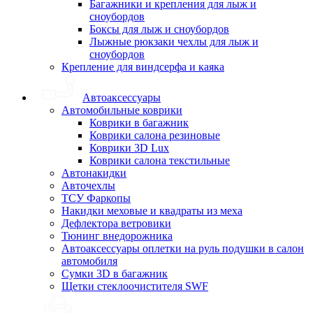
Багажники и крепления для лыж и
сноубордов
Боксы для лыж и сноубордов
Лыжные рюкзаки чехлы для лыж и
сноубордов
Крепление для виндсерфа и каяка
Автоаксессуары
Автомобильные коврики
Коврики в багажник
Коврики салона резиновые
Коврики 3D Lux
Коврики салона текстильные
Автонакидки
Авточехлы
ТСУ Фаркопы
Накидки меховые и квадраты из меха
Дефлектора ветровики
Тюнинг внедорожника
Автоаксессуары оплетки на руль подушки в салон
автомобиля
Сумки 3D в багажник
Щетки стеклоочистителя SWF