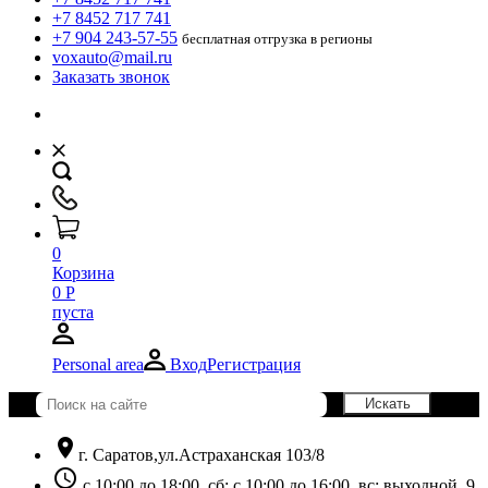
+7 8452 717 741
+7 904 243-57-55
бесплатная отгрузка в регионы
voxauto@mail.ru
Заказать звонок
0
Корзина
0
Р
пуста
Personal area
Вход
Регистрация
location_on
г. Саратов,ул.Астраханская 103/8
schedule
с 10:00 до 18:00, сб: с 10:00 до 16:00, вс: выходной. 9