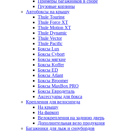
Примеры багажников в сборе
Грузовые корзины
Автобоксы на крышу
Thule Touring
Thule Force XT
Thule Motion XT
Thule Dynamic
Thule Vector
Thule Pacific
Боксы Lux
Боксы Cybort
Боксы мягкие
Боксы Koffer
Боксы ED
Боксы Atlant
Боксы Broomer
Боксы MaxBox PRO
Боксы Евродеталь
Аксессуары для бокса
Крепления для велосипеда
На крышу
На фаркоп
Велокрепления на заднюю дверь
Дополнительная вело продукция
Багажники для лыж и сноубордов