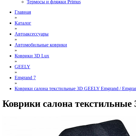
Термосы и фляжки Primus
Главная
»
Каталог
»
Автоаксессуары
»
Автомобильные коврики
»
Коврики 3D Lux
»
GEELY
»
Emgrand 7
»
Коврики салона текстильные 3D GEELY Emgrand / Emgrand 
Коврики салона текстильные 