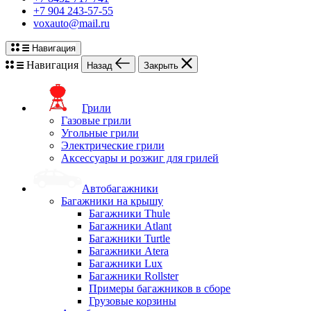
+7 904 243-57-55
voxauto@mail.ru
Навигация
Навигация
Назад
Закрыть
Грили
Газовые грили
Угольные грили
Электрические грили
Аксессуары и розжиг для грилей
Автобагажники
Багажники на крышу
Багажники Thule
Багажники Atlant
Багажники Turtle
Багажники Atera
Багажники Lux
Багажники Rollster
Примеры багажников в сборе
Грузовые корзины