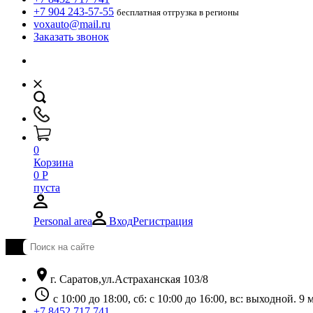
+7 904 243-57-55
бесплатная отгрузка в регионы
voxauto@mail.ru
Заказать звонок
0
Корзина
0
Р
пуста
Personal area
Вход
Регистрация
location_on
г. Саратов,ул.Астраханская 103/8
schedule
с 10:00 до 18:00, сб: с 10:00 до 16:00, вс: выходной. 
+7 8452 717 741