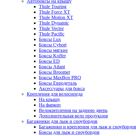
Автобоксы на крышу
Thule Touring
Thule Force XT
Thule Motion XT
Thule Dynamic
Thule Vector
Thule Pacific
Боксы Lux
Боксы Cybort
Боксы мягкие
Боксы Koffer
Боксы ED
Боксы Atlant
Боксы Broomer
Боксы MaxBox PRO
Боксы Евродеталь
Аксессуары для бокса
Крепления для велосипеда
На крышу
На фаркоп
Велокрепления на заднюю дверь
Дополнительная вело продукция
Багажники для лыж и сноубордов
Багажники и крепления для лыж и сноубордо
Боксы для лыж и сноубордов