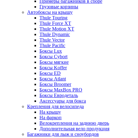
Примеры багажников в сборе
Грузовые корзины
Автобоксы на крышу
Thule Touring
Thule Force XT
Thule Motion XT
Thule Dynamic
Thule Vector
Thule Pacific
Боксы Lux
Боксы Cybort
Боксы мягкие
Боксы Koffer
Боксы ED
Боксы Atlant
Боксы Broomer
Боксы MaxBox PRO
Боксы Евродеталь
Аксессуары для бокса
Крепления для велосипеда
На крышу
На фаркоп
Велокрепления на заднюю дверь
Дополнительная вело продукция
Багажники для лыж и сноубордов