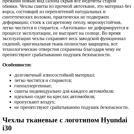
прежний новый вид салона скрыв все недочеты старой
обивки. Чехлы сшиты из прочной автоткани, это материал без
ворса, состоящий из переплетений натуральных и
синтетических волокон, практически не подвержен
деформации, стоек к сигаретному пеплу, морозоустойчив,
легко чистится и стирается. «Автоткань» не деформируется в
процессе эксплуатации, не выгорает на солнце. Во время
эксплуатации чехлы сохраняют весь заводской функционал
сидений, оригинальная ткань полностью защищена, все
технологические отверстия сохранены благодаря чему не
препятствуют срабатыванию подушек безопасности.
Особенности:
долговечный износостойкий материал;
легко чистятся и стираются;
гипоаллергенные;
сшиты индивидуально для каждого автомобиля;
идеально сидят на креслах автомобиля;
пропускают воздух;
не препятствуют срабатыванию подушек безопасности.
Чехлы тканевые с логотипом Hyundai
i30