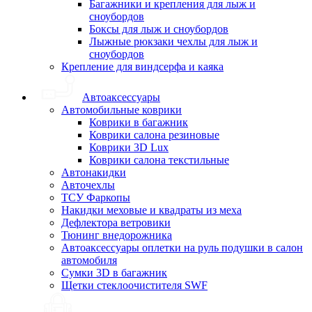
Багажники и крепления для лыж и
сноубордов
Боксы для лыж и сноубордов
Лыжные рюкзаки чехлы для лыж и
сноубордов
Крепление для виндсерфа и каяка
Автоаксессуары
Автомобильные коврики
Коврики в багажник
Коврики салона резиновые
Коврики 3D Lux
Коврики салона текстильные
Автонакидки
Авточехлы
ТСУ Фаркопы
Накидки меховые и квадраты из меха
Дефлектора ветровики
Тюнинг внедорожника
Автоаксессуары оплетки на руль подушки в салон
автомобиля
Сумки 3D в багажник
Щетки стеклоочистителя SWF