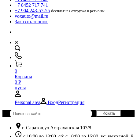
+7 8452 717 741
+7 904 243-57-55
бесплатная отгрузка в регионы
voxauto@mail.ru
Заказать звонок
0
Корзина
0
Р
пуста
Personal area
Вход
Регистрация
location_on
г. Саратов,ул.Астраханская 103/8
schedule
с 10:00 до 18:00, сб: с 10:00 до 16:00, вс: выходной. 9