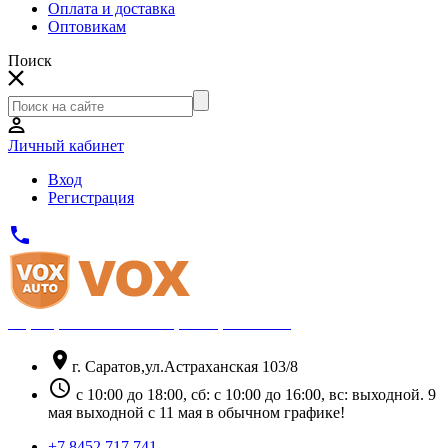
Оплата и доставка
Оптовикам
Поиск
Личный кабинет
Вход
Регистрация
phone
Официальный партнёр Thule
location_on
г. Саратов,ул.Астраханская 103/8
schedule
с 10:00 до 18:00, сб: с 10:00 до 16:00, вс: выходной. 9
мая выходной с 11 мая в обычном графике!
+7 8452 717 741