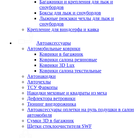
Багажники и крепления для лыж и
сноубордов
Боксы для лыж и сноубордов
Лыжные рюкзаки чехлы для лыж и
сноубордов
Крепление для виндсерфа и каяка
Автоаксессуары
Автомобильные коврики
Коврики в багажник
Коврики салона резиновые
Коврики 3D Lux
Коврики салона текстильные
Автонакидки
Авточехлы
ТСУ Фаркопы
Накидки меховые и квадраты из меха
Дефлектора ветровики
Тюнинг внедорожника
Автоаксессуары оплетки на руль подушки в салон
автомобиля
Сумки 3D в багажник
Щетки стеклоочистителя SWF