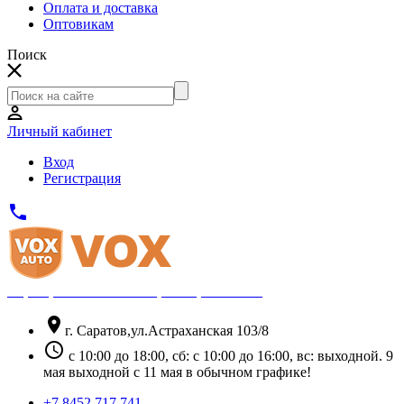
Оплата и доставка
Оптовикам
Поиск
Личный кабинет
Вход
Регистрация
phone
Официальный партнёр Thule
location_on
г. Саратов,ул.Астраханская 103/8
schedule
с 10:00 до 18:00, сб: с 10:00 до 16:00, вс: выходной. 9
мая выходной с 11 мая в обычном графике!
+7 8452 717 741