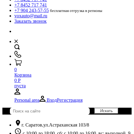
+7 8452 717 741
+7 904 243-57-55
бесплатная отгрузка в регионы
voxauto@mail.ru
Заказать звонок
0
Корзина
0
Р
пуста
Personal area
Вход
Регистрация
location_on
г. Саратов,ул.Астраханская 103/8
schedule
с 10:00 до 18:00, сб: с 10:00 до 16:00, вс: выходной. 9