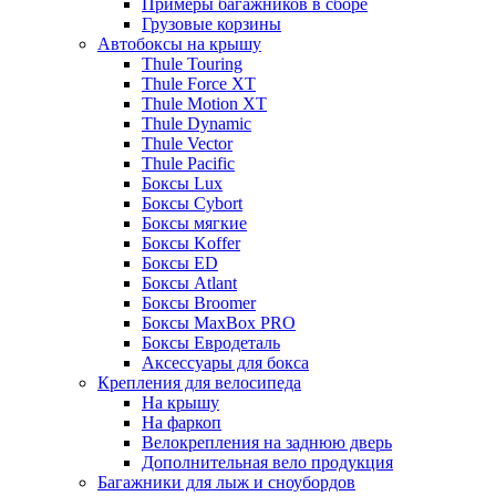
Примеры багажников в сборе
Грузовые корзины
Автобоксы на крышу
Thule Touring
Thule Force XT
Thule Motion XT
Thule Dynamic
Thule Vector
Thule Pacific
Боксы Lux
Боксы Cybort
Боксы мягкие
Боксы Koffer
Боксы ED
Боксы Atlant
Боксы Broomer
Боксы MaxBox PRO
Боксы Евродеталь
Аксессуары для бокса
Крепления для велосипеда
На крышу
На фаркоп
Велокрепления на заднюю дверь
Дополнительная вело продукция
Багажники для лыж и сноубордов