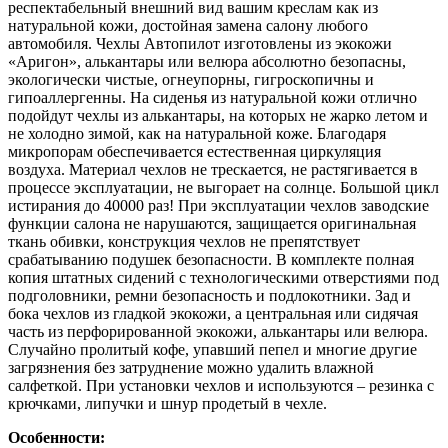
респектабельный внешний вид вашим креслам как из
натуральной кожи, достойная замена салону любого
автомобиля. Чехлы Автопилот изготовлены из экокожи
«Аригон», алькантары или велюра абсолютно безопасны,
экологически чистые, огнеупорны, гигроскопичны и
гипоаллергенны. На сиденья из натуральной кожи отлично
подойдут чехлы из алькантары, на которых не жарко летом и
не холодно зимой, как на натуральной коже. Благодаря
микропорам обеспечивается естественная циркуляция
воздуха. Материал чехлов не трескается, не растягивается в
процессе эксплуатации, не выгорает на солнце. Большой цикл
истирания до 40000 раз! При эксплуатации чехлов заводские
функции салона не нарушаются, защищается оригинальная
ткань обивки, конструкция чехлов не препятствует
срабатыванию подушек безопасности. В комплекте полная
копия штатных сидений с технологическими отверстиями под
подголовники, ремни безопасность и подлокотники. Зад и
бока чехлов из гладкой экокожи, а центральная или сидячая
часть из перфорированной экокожи, алькантары или велюра.
Случайно пролитый кофе, упавший пепел и многие другие
загрязнения без затруднение можно удалить влажной
салфеткой. При установки чехлов и используются – резинка с
крючками, липучки и шнур продетый в чехле.
Особенности: